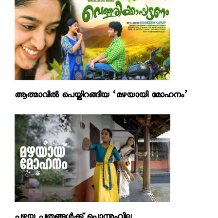
ആത്മാവില്‍ പെയ്തിറങ്ങിയ ‘മഴയായി മോഹനം’
പഴയ പത്രങ്ങള്‍ക്ക് പൊന്നുംവില