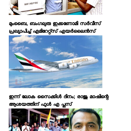
മുംബൈ, ബംഗലുരു ഇക്കണോമി സര്‍വീസ്
പ്രഖ്യാപിച്ച് എമിറേറ്റ്‌സ് എയര്‍ലൈന്‍സ്
ഇന്ന് ലോക സൈക്കിള്‍ ദിനം; രാജു മാഷിന്റെ
ആശയത്തിന് ഫുള്‍ എ പ്ലസ്