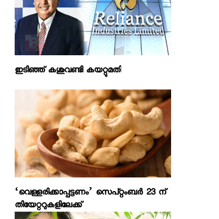
ഇടിഞ്ഞ് കശുവണ്ടി കയറ്റുമതി
‘വെള്ളരിക്കാപ്പട്ടണം’ സെപ്റ്റംബര്‍ 23 ന്
തിയേറ്ററുകളിലേക്ക്