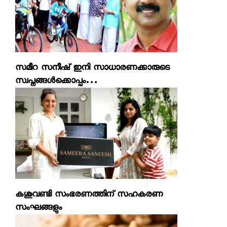
സമീറ സനീഷ് ഇനി സാധാരണക്കാരുടെ
സ്വപ്നങ്ങള്‍ക്കൊപ്പം…
കശുവണ്ടി സംഭരണത്തിന് സഹകരണ
സംഘങ്ങളും