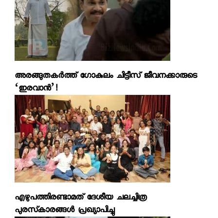
അരങ്ങുതകര്‍ത്ത് ഗോകുലം ചിട്ടീസ് ജീവനക്കാരുടെ
‘ഇരവാന്‍’!
എഴുപത്തിരണ്ടാമത് ദേശീയ ചലച്ചിത്ര
പുരസ്‌കാരങ്ങള്‍ പ്രഖ്യാപിച്ചു