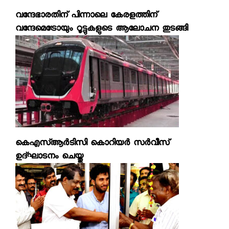
വന്ദേഭാരതിന് പിന്നാലെ കേരളത്തിന്
വന്ദേമെട്രോയും റൂട്ടുകളുടെ ആലോചന തുടങ്ങി
കെഎസ്ആര്‍ടിസി കൊറിയര്‍ സര്‍വീസ്
ഉദ്ഘാടനം ചെയ്തു