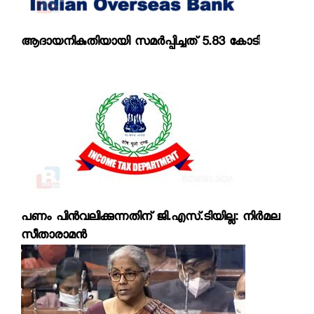
ആദായനികുതിയായി സമര്‍പ്പിച്ചത് 5.83 കോടി
പണം പിന്‍വലിക്കുന്നതിന് ജി.എസ്.ടിയില്ല: നിര്‍മല
സീതാരാമന്‍