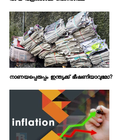
നാണയപ്പെരുപ്പം ഇന്ത്യക്ക് ഭീഷണിയാവുമോ?