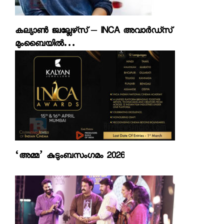
കല്യാണ്‍ ജ്വല്ലേഴ്‌സ് – INCA അവാര്‍ഡ്‌സ്
മുംബൈയില്‍…
‘അമ്മ’ കുടുംബസംഗമം 2026