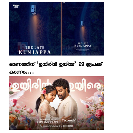
ഓണത്തിന് ‘ഉയിരിന്‍ ഉയിരേ’ 29 രൂപക്ക്
കാണാം…