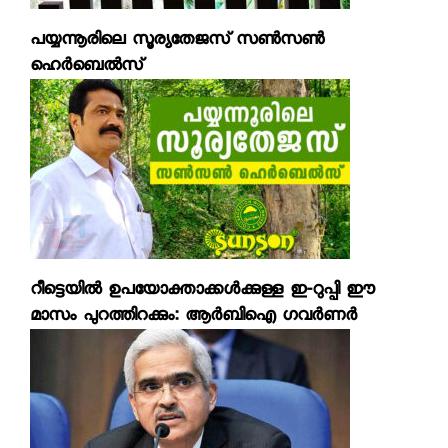
പയ്യന്നൂരിലെ സൂര്യതേജസ് സണ്‍സണ്‍
ഹെര്‍ബെല്‍സ്
റീട്ടെയില്‍ ഉപയോക്താക്കള്‍ക്കുള്ള ഇ-റുപ്പി ഈ
മാസം പുറത്തിറക്കും: ആര്‍ബിഐ ഗവര്‍ണര്‍