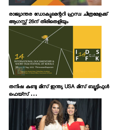
രാജ്യാന്തര ഡോക്യുമെന്ററി ഹ്രസ്വ ചിത്രമേളക്ക്
ആഗസ്റ്റ് 26ന് തിരിതെളിയും
തനിഷ കുണ്ടു മിസ് ഇന്ത്യ USA മിസ് ബ്യൂട്ടിഫുള്‍
ഫെയ്‌സ് …