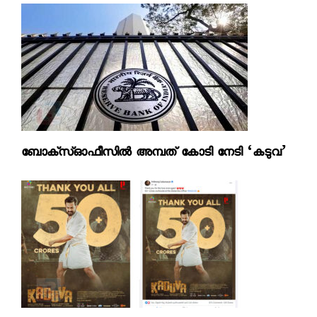
ബോക്‌സ്ഓഫീസില്‍ അമ്പത് കോടി നേടി ‘കടുവ’