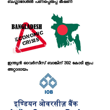
ബംഗ്ലാദേശില്‍ പണപ്പെരുപ്പ ഭീഷണി
ഇന്ത്യന്‍ ഓവര്‍സീസ് ബാങ്കിന് 392 കോടി രൂപ
അറ്റാദായം