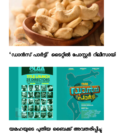
‘ഡാന്‍സ് പാര്‍ട്ടി’ ടൈറ്റില്‍ പോസ്റ്റര്‍ റിലീസായി
യമഹയുടെ പുതിയ ബൈക്ക് അവതരിപ്പിച്ചു