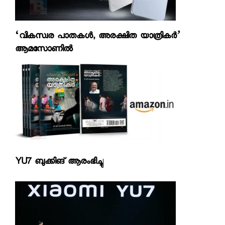
‘വികസ്വര പാതകള്‍, അരക്ഷിത യാത്രികര്‍’
ആമസോണില്‍
YU7 ബുക്കിങ് ആരംഭിച്ചു