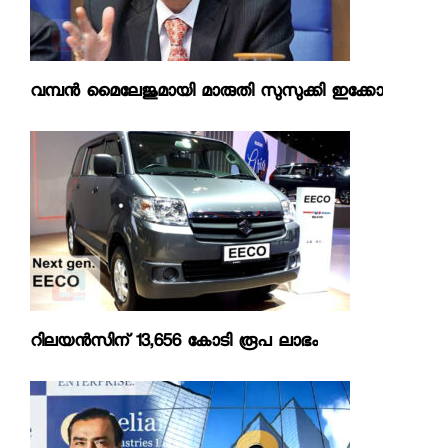
വമ്പന്‍ മൈലേജുമായി മാരുതി സുസുക്കി ഇക്കോ
റിലയന്‍സിന് 13,656 കോടി രൂപ ലാഭം