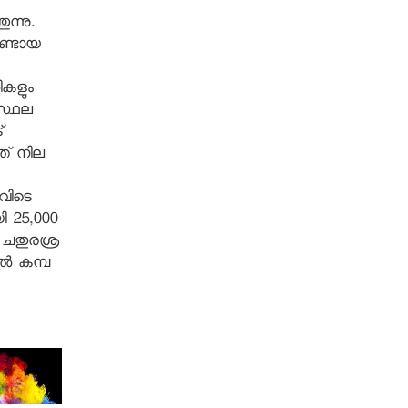
ന്നു.
ുണ്ടായ
ികളും
 സ്ഥല
്
ത് നില
ഇവിടെ
ി 25,000
0 ചതുരശ്ര
ല്‍ കമ്പ