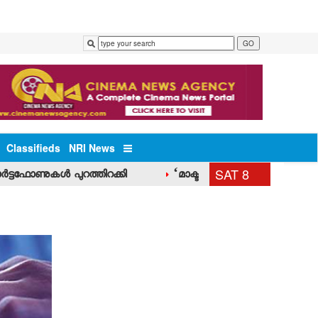
Classifieds
NRI News
SAT 8
ര്‍ട്ടഫോണുകള്‍ പുറത്തിറക്കി
‘മാക്ട’ ചെയര്‍മാന്‍ ജോഷി മാത്യു