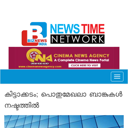
Toggl
naviga
കിട്ടാക്കടം; പൊതുമേഖലാ ബാങ്കുകള്‍
നഷ്ടത്തില്‍