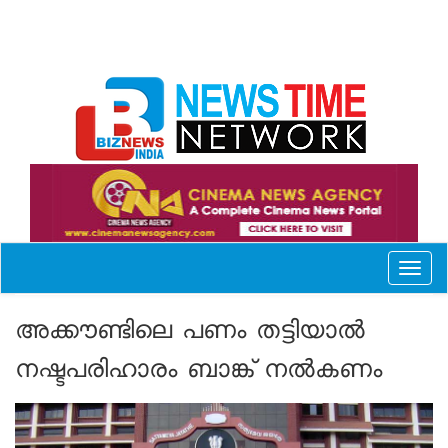
Toggl
naviga
അക്കൗണ്ടിലെ പണം തട്ടിയാല്‍
നഷ്ടപരിഹാരം ബാങ്ക് നല്‍കണം