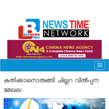
Toggl
naviga
കുതിക്കാനൊരുങ്ങി ചില്ലറ വില്‍പ്പന
മേഖല