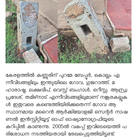
കേരളത്തില്‍ കണ്ണൂരിന് പുറമേ ബേപ്പൂര്‍, കൊല്ലം എ
ന്നീവിടങ്ങളിലും ഇന്ത്യയിലെ ഗോവ, ഗുജറാത്ത്, മ
ഹാരാഷ്ട്ര, ലക്ഷദ്വീപ്, വെസ്റ്റ് ബംഗാള്‍, ഒറീസ്സ, ആന്ധ്ര
പ്രദേശ്, തമിഴ്‌നാട് എന്നീവിടങ്ങളിലുമാണ് നങ്കൂരകല്ലുക
ള്‍ ഇതുവരെ കണ്ടെത്തിയിരിക്കുതെന്ന് ഗോവ ആ
സ്ഥാനമായ മറൈന്‍ ആര്‍ക്കിയോളജി സെന്റര്‍ നാഷ
ണല്‍ ഇന്‍സ്റ്റിറ്റിയൂട്ട് ഓഫ് ഓഷ്യാനോഗ്രഫിയുടെ
കുറിപ്പില്‍ കാണുന്നു. 2005ല്‍ വകുപ്പ് ഇവിടെയെത്തി പ
രിശോധന നടത്തിയതായി രേഖപ്പെടുത്തിയിട്ടുണ്ട്.