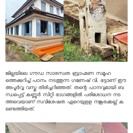
ജില്ലയിലെ ഗൗഡ സാരസ്വത ബ്രാഹ്മണ സമൂഹ
ത്തെക്കുറിച്ച് പഠനം നടത്തുന്ന ഗണേഷ് വി. ഭട്ടാണ് ഈ
അപൂര്‍വ്വ വസ്തു തിരിച്ചറിഞ്ഞത്. തന്റെ പഠനവുമായി ബ
ന്ധപ്പെട്ട് കണ്ണൂര്‍ സിറ്റി ഭാഗങ്ങളില്‍ പരിശോധന നട
ത്തവെയാണ് സവിശേഷത ഏറെയുളള നങ്കൂരക്കല്ല് ക
ണ്ടെത്തിയത്.